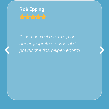
Rob Epping





Ik heb nu veel meer grip op
oudergesprekken. Vooral de
praktische tips helpen enorm.