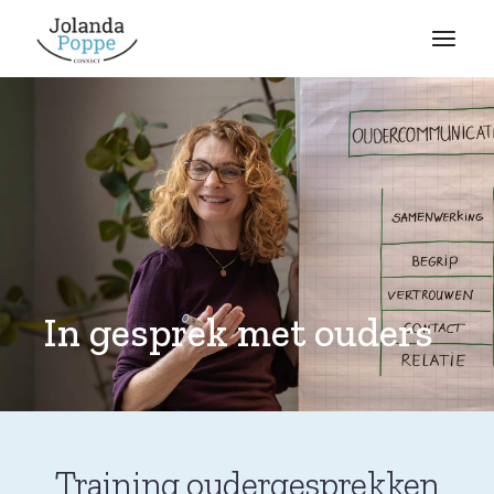
In gesprek met ouders
Training oudergesprekken